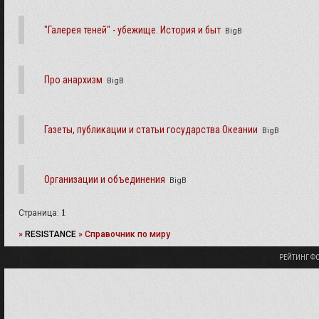
"Галерея теней" - убежище. История и быт
BigB
Про анархизм
BigB
Газеты, публикации и статьи государства Океании
BigB
Организации и объединения
BigB
Страница:
1
»
RESISTANCE
»
Справочник по миру
РЕЙТИНГ Ф