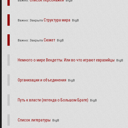
Список персонажей
Важно:
BigB
Структура мира
Важно:
Закрыта
BigB
Сюжет
Важно:
Закрыта
BigB
Немного о мире Вендетты. Или во что играют евразийцы
BigB
Организации и объединения
BigB
Путь к власти (легенда о Большом Брате)
BigB
Список литературы
BigB