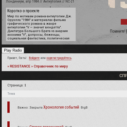
Лондиниум, апр 1984 // Антиутопия // NC-21
Коротко о проекте
Мир по мотивам романа-антиутопии Дж.
Оруэлла "1984" и материалах фильма
графического романа в жанре
антиутопии "V — значит вендетта".
Помните!
Диктатура Большого Брата vs анархия
анонима "V", допросы, беженцы,
социальная фантастика, политическая
психология и даже поиски утраченного
Грааля.
Play Radio
Нам не чужд юмор, мы любим
эксперименты и уверены, что в
Привет, Гость!
Войдите
или
зарегистрируйтесь
.
компании с хорошими людьми можно
создать красивый мир с
увлекательными сюжетными историями.
»
RESISTANCE
»
Справочник по миру
Присоединяйся, мы всегда рады новым
лицам.
СП
Страница:
1
Тема
Хронология событий
Важно:
Закрыта
BigB