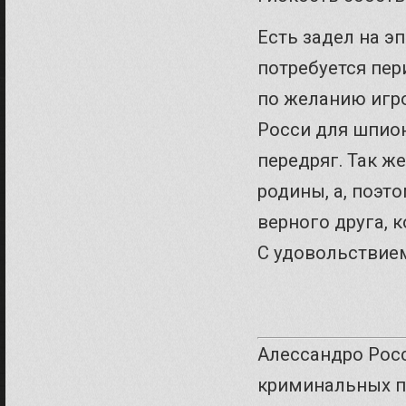
Есть задел на э
потребуется пер
по желанию игро
Росси для шпион
передряг. Так ж
родины, а, поэт
верного друга, 
С удовольствием
Алессандро Росс
криминальных п