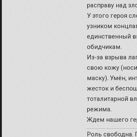
расправу над зл
У этого героя с
узником концлаг
единственный в
обидчикам.
Из-за взрыва ла
свою кожу (носи
маску). Умён, ин
жесток и беспо
тоталитарной вл
режима.
Ждем нашего гер
Роль свободна. 