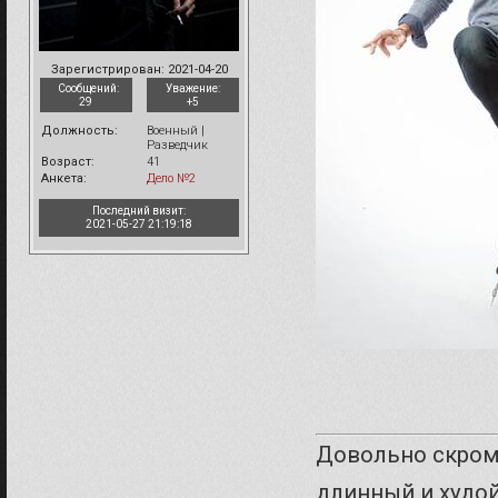
Зарегистрирован
: 2021-04-20
Сообщений:
Уважение:
29
+5
Должность:
Военный |
Разведчик
Возраст:
41
Анкета:
Дело №2
Последний визит:
2021-05-27 21:19:18
Довольно скромн
длинный и худой