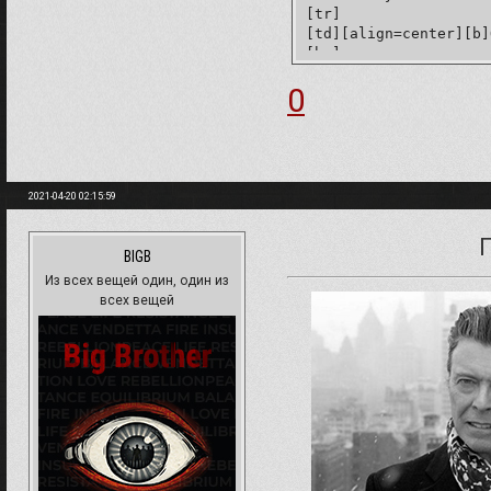
[tr]

[td][align=center][b]
[hr]

Расскажите немного о 
0
[/tr]

[/table]
2021-04-20 02:15:59
BIGB
Из всех вещей один, один из
всех вещей