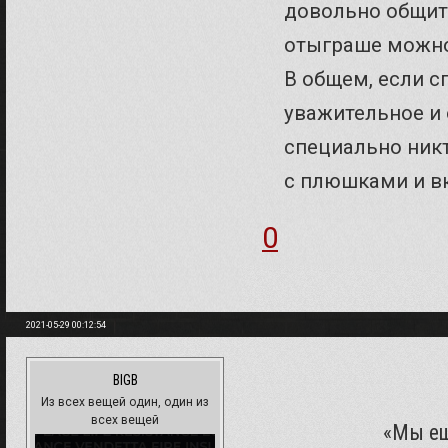
довольно общите
отыграше можно
В общем, если сп
уважительное и
специально никт
с плюшками и в
0
2021-05-29 00:12:54
BIGB
Из всех вещей один, один из
всех вещей
«Мы ещ