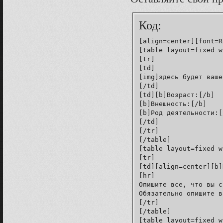
Код:
[align=center][font=R
[table layout=fixed w
[tr]

[td]

[img]здесь будет ваше
[/td]

[td][b]Возраст:[/b]

[b]Внешность:[/b]

[b]Род деятельности:[/
[/td]

[/tr]

[/table]

[table layout=fixed w
[tr]

[td][align=center][b]
[hr]

Опишите все, что вы с
Обязательно опишите в
[/tr]

[/table]

[table layout=fixed w