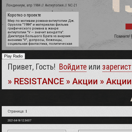
Лондиниум, апр 1984 // Антиутопия // NC-21
Коротко о проекте
Мир по мотивам романа-антиутопии Дж.
Оруэлла "1984" и материалах фильма
графического романа в жанре
антиутопии "V — значит вендетта".
Помните!
Диктатура Большого Брата vs анархия
анонима "V", допросы, беженцы,
социальная фантастика, политическая
психология и даже поиски утраченного
Грааля.
Play Radio
Нам не чужд юмор, мы любим
эксперименты и уверены, что в
Привет, Гость!
Войдите
или
зарегист
компании с хорошими людьми можно
создать красивый мир с
увлекательными сюжетными историями.
Присоединяйся, мы всегда рады новым
»
RESISTANCE
»
Акции
»
Акции
лицам.
Страница:
1
2021-04-18 12:34:07