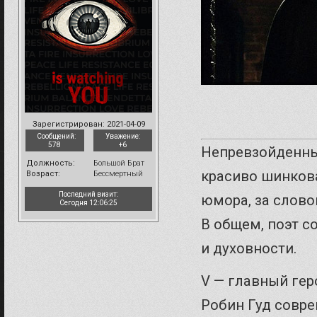
Зарегистрирован
: 2021-04-09
Сообщений:
Уважение:
578
+6
Непревзойденный
Должность:
Большой Брат
красиво шинков
Возраст:
Бессмертный
Последний визит:
юмора, за слово
Сегодня 12:06:25
В общем, поэт 
и духовности.
V — главный геро
Робин Гуд совре