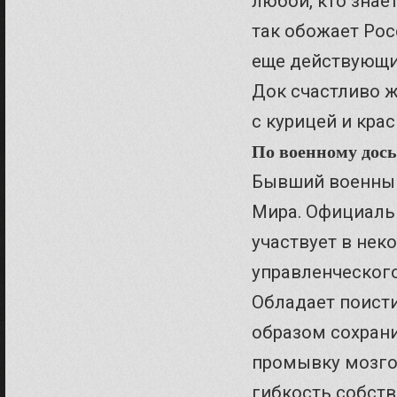
любой, кто знае
так обожает Рос
еще действующи
Док счастливо ж
с курицей и крас
По военному дось
Бывший военный
Мира. Официальн
участвует в нек
управленческого
Обладает поист
образом сохрани
промывку мозго
гибкость собст