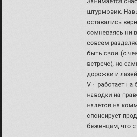
Занимается сна
штурмовик. Навы
оставались верн
сомневаясь ни в
совсем разделяе
быть свои. (о ч
встрече), но са
дорожки и лазейк
V - работает на
наводки на прав
налетов на комм
спонсирует про
беженцам, что с