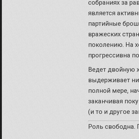
собраниях за ра
является актив
партийные брош
вражеских стра
поколению. На х
прогрессивна по
Ведет двойную ж
выдерживает ни 
полной мере, на
заканчивая поку
(и то и другое з
Роль свободна. 