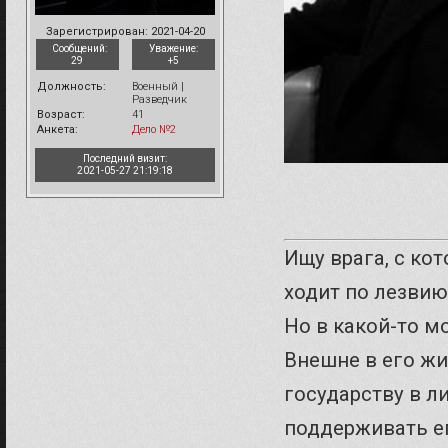
Зарегистрирован
: 2021-04-20
Сообщений:
Уважение:
29
+5
Должность:
Военный |
Разведчик
Возраст:
41
Анкета:
Дело №2
Последний визит:
2021-05-27 21:19:18
Ищу врага, с ко
ходит по лезвию
Но в какой-то м
Внешне в его жи
государству в л
поддерживать ег