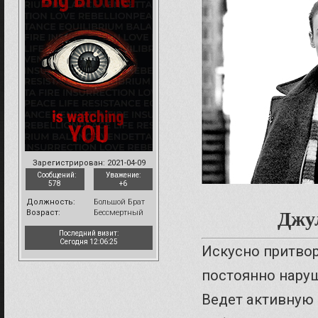
Зарегистрирован
: 2021-04-09
Сообщений:
Уважение:
578
+6
Должность:
Большой Брат
Возраст:
Бессмертный
Джул
Последний визит:
Сегодня 12:06:25
Искусно притвор
постоянно нару
Ведет активную 