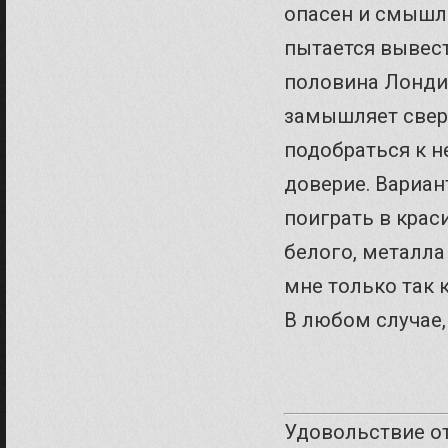
опасен и смышл
пытается вывест
половина Лондин
замышляет свер
подобраться к не
доверие. Вариант
поиграть в крас
белого, металла
мне только так к
В любом случае,
Удовольствие о