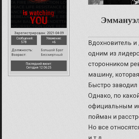
Эммануэл
Зарегистрирован
: 2021-04-09
Сообщений:
Уважение:
Вдохновитель и 
578
+6
Должность:
Большой Брат
одним из лидер
Возраст:
Бессмертный
сторонником ре
Последний визит:
Сегодня 12:06:25
машину, котора
Быстро заводил 
Однако, по како
официальным ис
пойман и расстр
Но все относятся
и т.д.