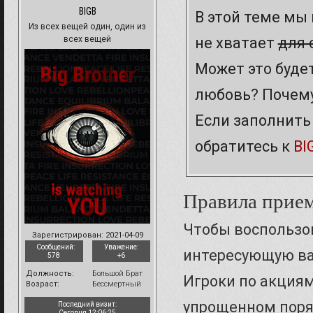
BIGB
В этой теме мы 
Из всех вещей один, один из
всех вещей
не хватает
для 
Может это буде
любовь? Почему
Если заполнить
обратитесь к
BI
Правила прием
Чтобы воспользо
Зарегистрирован
: 2021-04-09
Сообщений:
Уважение:
интересующую ва
578
+6
Должность:
Большой Брат
Игроки по акция
Возраст:
Бессмертный
упрощенном поряд
Последний визит:
Сегодня 12:06:25