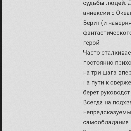
судьбы людей. Д
аннексии с Океа
Верит (и наверня
фантастического
герой.
Часто сталкивае
постоянно прих
на три шага впе
на пути к сверж
берет руководст
Всегда на подхв
непредсказуемы
самообладание 